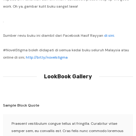
work. Oh ya, gambar kulit buku sangat lawa!
.
Sumber reviu buku ini diambil dari Facebook Hasif Rayyan
di sini.
#NovelStigma boleh didapati di semua kedai buku seluruh Malaysia atau
online di sini,
http://bit.ly/novelstigma
LookBook Gallery
Sample Block Quote
Praesent vestibulum congue tellus at fringilla. Curabitur vitae
semper sem, eu convallis est. Cras felis nunc commodo loremous