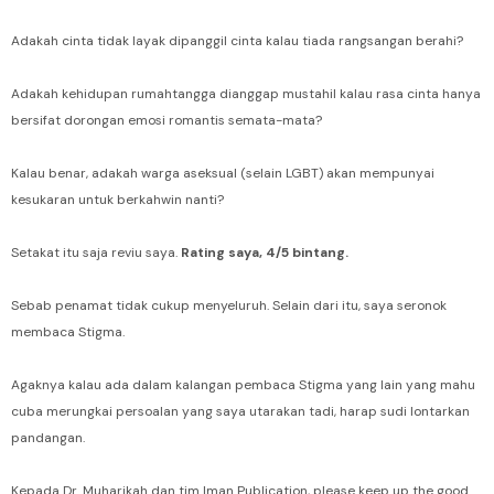
Adakah cinta tidak layak dipanggil cinta kalau tiada rangsangan berahi?
Adakah kehidupan rumahtangga dianggap mustahil kalau rasa cinta hanya
bersifat dorongan emosi romantis semata-mata?
Kalau benar, adakah warga aseksual (selain LGBT) akan mempunyai
kesukaran untuk berkahwin nanti?
Setakat itu saja reviu saya.
Rating saya, 4/5 bintang.
Sebab penamat tidak cukup menyeluruh. Selain dari itu, saya seronok
membaca Stigma.
Agaknya kalau ada dalam kalangan pembaca Stigma yang lain yang mahu
cuba merungkai persoalan yang saya utarakan tadi, harap sudi lontarkan
pandangan.
Kepada Dr. Muharikah dan tim Iman Publication, please keep up the good