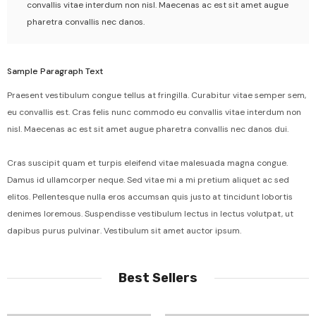
convallis vitae interdum non nisl. Maecenas ac est sit amet augue
pharetra convallis nec danos.
Sample Paragraph Text
Praesent vestibulum congue tellus at fringilla. Curabitur vitae semper sem,
eu convallis est. Cras felis nunc commodo eu convallis vitae interdum non
nisl. Maecenas ac est sit amet augue pharetra convallis nec danos dui.
Cras suscipit quam et turpis eleifend vitae malesuada magna congue.
Damus id ullamcorper neque. Sed vitae mi a mi pretium aliquet ac sed
elitos. Pellentesque nulla eros accumsan quis justo at tincidunt lobortis
denimes loremous. Suspendisse vestibulum lectus in lectus volutpat, ut
dapibus purus pulvinar. Vestibulum sit amet auctor ipsum.
Best Sellers