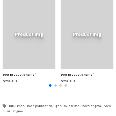
Product Img
Product Img
Your product's name
`
Your product's name
`
$250.00
$250.00
buku iman,
iman publication,
lgbt,
muharikah,
novel stigma,
reviu
buku,
stigma