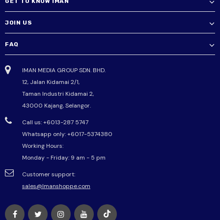
GET TO KNOW IMAN
JOIN US
FAQ
IMAN MEDIA GROUP SDN. BHD.
12, Jalan Kidamai 2/1,
Taman Industri Kidamai 2,
43000 Kajang, Selangor.
Call us: +6013-287 5747
Whatsapp only:
+6017-5374380
Working Hours:
Monday - Friday: 9 am - 5 pm
Customer support:
sales@Imanshoppe.com