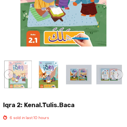
Iqra 2: Kenal.Tulis.Baca
6
sold in last
10
hours