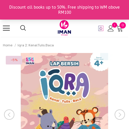
0
Home
Iqra 2: Kenal.Tulis.Baca
-5%