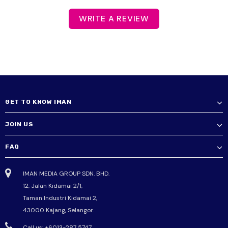
WRITE A REVIEW
GET TO KNOW IMAN
JOIN US
FAQ
IMAN MEDIA GROUP SDN. BHD.
12, Jalan Kidamai 2/1,
Taman Industri Kidamai 2,
43000 Kajang, Selangor.
Call us: +6013-287 5747