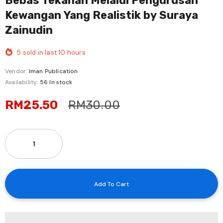
Bebas Tekanan Melalui Pengurusan
Kewangan Yang Realistik by Suraya
Zainudin
5
sold in last
10
hours
Vendor:
Iman Publication
Availability:
56 In stock
RM25.50
RM30.00