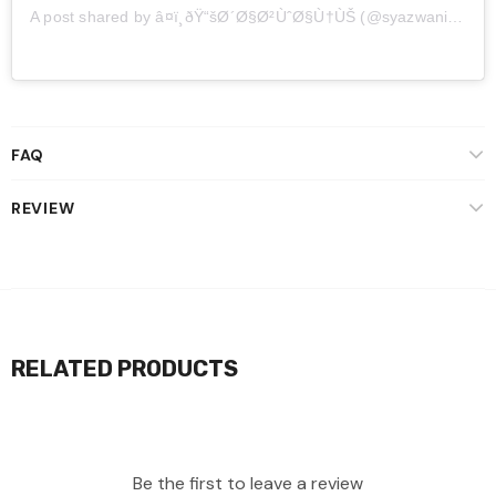
A post shared by â¤ï¸ðŸ“šØ´Ø§Ø²ÙˆØ§Ù†ÙŠ (@syazwanizainudin_)
FAQ
REVIEW
RELATED PRODUCTS
Be the first to leave a review